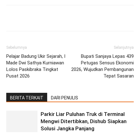
Facebook
Twitter
Pinterest
Wh
Sebelumnya
Selanjutnya
Pelajar Badung Ukir Sejarah, I
Bupati Sanjaya Lepas 439
Made Dwi Sathya Kurniawan
Petugas Sensus Ekonomi
Lolos Paskibraka Tingkat
2026, Wujudkan Pembangunan
Pusat 2026
Tepat Sasaran
BERITA TERKAIT
DARI PENULIS
Parkir Liar Puluhan Truk di Terminal
Mengwi Ditertibkan, Dishub Siapkan
Solusi Jangka Panjang