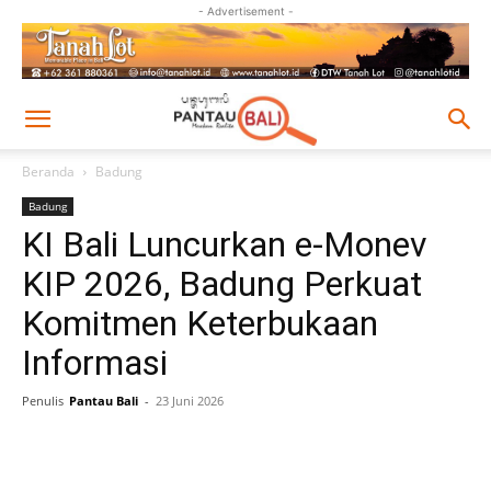
- Advertisement -
Beranda
Badung
Badung
KI Bali Luncurkan e-Monev
KIP 2026, Badung Perkuat
Komitmen Keterbukaan
Informasi
Penulis
Pantau Bali
-
23 Juni 2026
Facebook
Twitter
Pinterest
Wh