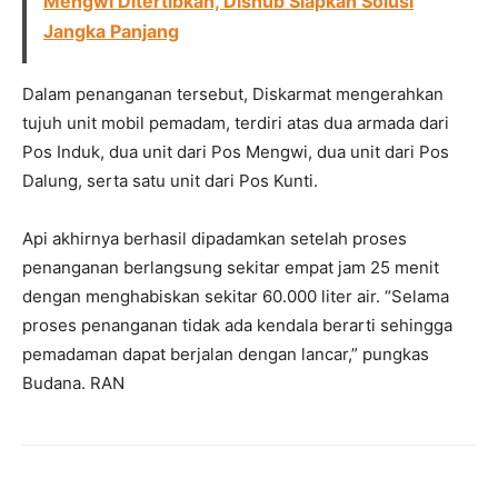
Mengwi Ditertibkan, Dishub Siapkan Solusi
Jangka Panjang
Dalam penanganan tersebut, Diskarmat mengerahkan
tujuh unit mobil pemadam, terdiri atas dua armada dari
Pos Induk, dua unit dari Pos Mengwi, dua unit dari Pos
Dalung, serta satu unit dari Pos Kunti.
Api akhirnya berhasil dipadamkan setelah proses
penanganan berlangsung sekitar empat jam 25 menit
dengan menghabiskan sekitar 60.000 liter air. “Selama
proses penanganan tidak ada kendala berarti sehingga
pemadaman dapat berjalan dengan lancar,” pungkas
Budana. RAN
Facebook
Twitter
Pinterest
Wh