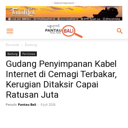
- Advertisement -
Beranda
Badung
Badung
Peristiwa
Gudang Penyimpanan Kabel
Internet di Cemagi Terbakar,
Kerugian Ditaksir Capai
Ratusan Juta
Penulis
Pantau Bali
-
9 Juli 2026
Facebook
Twitter
Pinterest
Wh