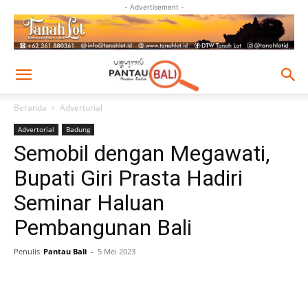
- Advertisement -
Beranda
Advertorial
Advertorial
Badung
Semobil dengan Megawati,
Bupati Giri Prasta Hadiri
Seminar Haluan
Pembangunan Bali
Penulis
Pantau Bali
-
5 Mei 2023
Facebook
Twitter
Pinterest
Wh