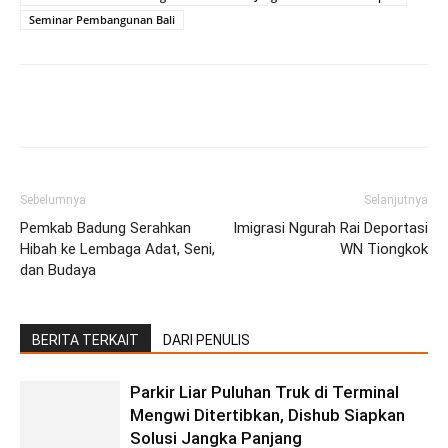
Seminar Pembangunan Bali
Facebook
Twitter
Pinterest
Wh
Sebelumnya
Selanjutnya
Pemkab Badung Serahkan
Imigrasi Ngurah Rai Deportasi
Hibah ke Lembaga Adat, Seni,
WN Tiongkok
dan Budaya
BERITA TERKAIT
DARI PENULIS
Parkir Liar Puluhan Truk di Terminal
Mengwi Ditertibkan, Dishub Siapkan
Solusi Jangka Panjang