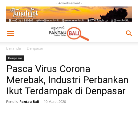
- Advertisement -
Beranda
Denpasar
Denpasar
Pasca Virus Corona
Merebak, Industri Perbankan
Ikut Terdampak di Denpasar
Penulis
Pantau Bali
-
10 Maret 2020
Facebook
Twitter
Pinterest
Wh