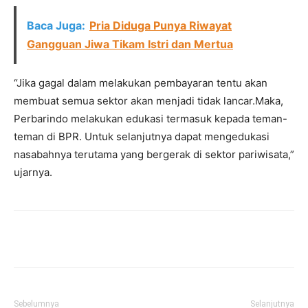
Baca Juga:
Pria Diduga Punya Riwayat
Gangguan Jiwa Tikam Istri dan Mertua
“Jika gagal dalam melakukan pembayaran tentu akan
membuat semua sektor akan menjadi tidak lancar.Maka,
Perbarindo melakukan edukasi termasuk kepada teman-
teman di BPR. Untuk selanjutnya dapat mengedukasi
nasabahnya terutama yang bergerak di sektor pariwisata,”
ujarnya.
Facebook
Twitter
Pinterest
Wh
Sebelumnya
Selanjutnya