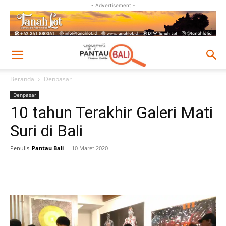
- Advertisement -
Beranda
Denpasar
Denpasar
10 tahun Terakhir Galeri Mati
Suri di Bali
Penulis
Pantau Bali
-
10 Maret 2020
Facebook
Twitter
Pinterest
Wh