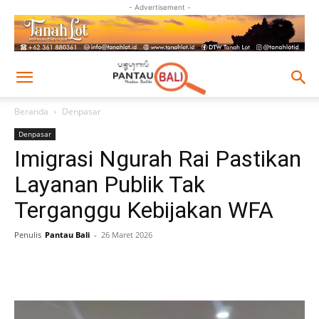
- Advertisement -
Beranda
Denpasar
Denpasar
Imigrasi Ngurah Rai Pastikan
Layanan Publik Tak
Terganggu Kebijakan WFA
Penulis
Pantau Bali
-
26 Maret 2026
Facebook
Twitter
Pinterest
Wh