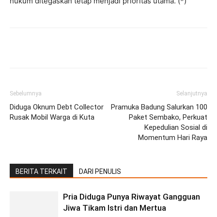
hukum ditegaskan tetap menjadi prioritas utama. (*)
Facebook
Twitter
Pinterest
Wh
Sebelumnya
Selanjutnya
Diduga Oknum Debt Collector
Pramuka Badung Salurkan 100
Rusak Mobil Warga di Kuta
Paket Sembako, Perkuat
Kepedulian Sosial di
Momentum Hari Raya
BERITA TERKAIT
DARI PENULIS
Pria Diduga Punya Riwayat Gangguan
Jiwa Tikam Istri dan Mertua