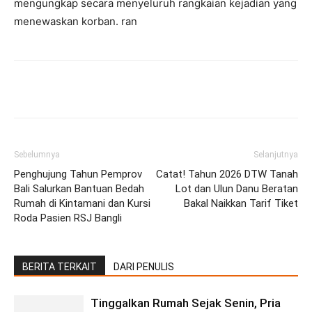
mengungkap secara menyeluruh rangkaian kejadian yang
menewaskan korban. ran
Facebook
Twitter
Pinterest
Wh
Sebelumnya
Selanjutnya
Penghujung Tahun Pemprov
Catat! Tahun 2026 DTW Tanah
Bali Salurkan Bantuan Bedah
Lot dan Ulun Danu Beratan
Rumah di Kintamani dan Kursi
Bakal Naikkan Tarif Tiket
Roda Pasien RSJ Bangli
BERITA TERKAIT
DARI PENULIS
Tinggalkan Rumah Sejak Senin, Pria