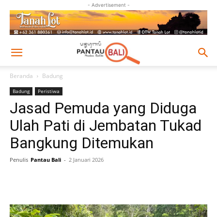
- Advertisement -
Beranda
Badung
Badung
Peristiwa
Jasad Pemuda yang Diduga
Ulah Pati di Jembatan Tukad
Bangkung Ditemukan
Penulis
Pantau Bali
-
2 Januari 2026
Facebook
Twitter
Pinterest
Wh