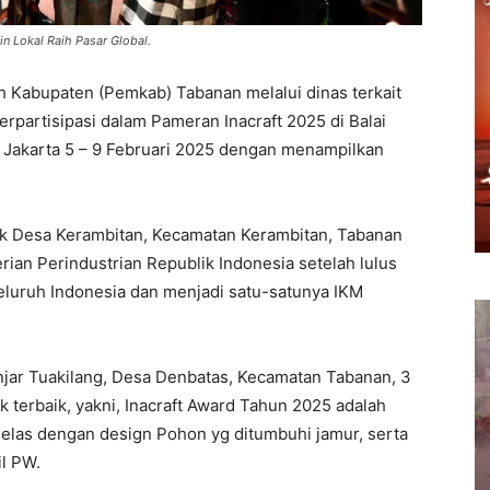
n Lokal Raih Pasar Global.
 Kabupaten (Pemkab) Tabanan melalui dinas terkait
partisipasi dalam Pameran Inacraft 2025 di Balai
 Jakarta 5 – 9 Februari 2025 dengan menampilkan
ik Desa Kerambitan, Kecamatan Kerambitan, Tabanan
erian Perindustrian Republik Indonesia setelah lulus
eluruh Indonesia dan menjadi satu-satunya IKM
 Banjar Tuakilang, Desa Denbatas, Kecamatan Tabanan, 3
 terbaik, yakni, Inacraft Award Tahun 2025 adalah
gelas dengan design Pohon yg ditumbuhi jamur, serta
l PW.