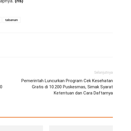
capnya.
(rls)
tabanan
erest
WhatsApp
Telegram
Email
Selanjutnya
Pemerintah Luncurkan Program Cek Kesehatan
60
Gratis di 10.200 Puskesmas, Simak Syarat
Ketentuan dan Cara Daftarnya