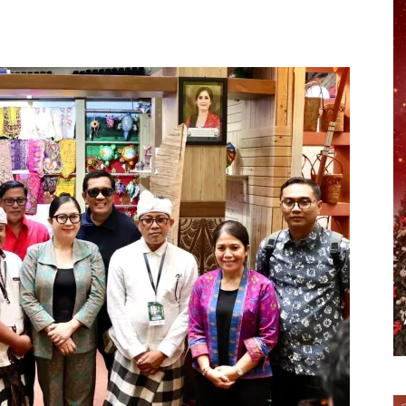
erest
WhatsApp
Telegram
Email