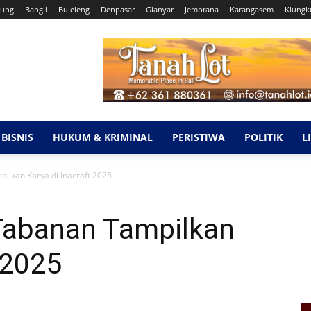
ung
Bangli
Buleleng
Denpasar
Gianyar
Jembrana
Karangasem
Klungk
BISNIS
HUKUM & KRIMINAL
PERISTIWA
POLITIK
L
ilkan Karya di Inacraft 2025
 Tabanan Tampilkan
 2025