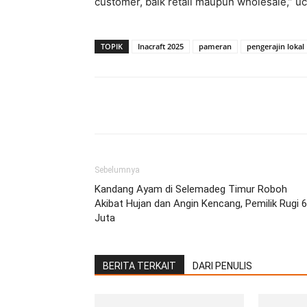
customer, baik retail maupun wholesale,” u
TOPIK
Inacraft 2025
pameran
pengerajin lokal
Facebook
Twitter
Pint
Sebelumnya
Kandang Ayam di Selemadeg Timur Roboh
Akibat Hujan dan Angin Kencang, Pemilik Rugi 
Juta
BERITA TERKAIT
DARI PENULIS