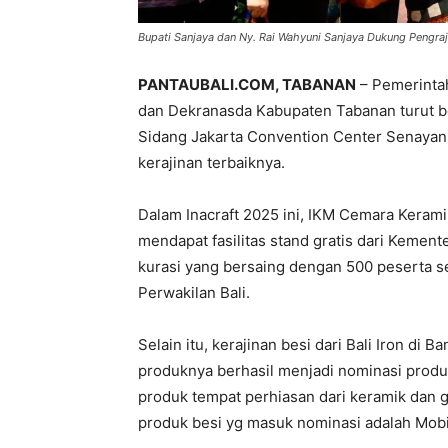
Bupati Sanjaya dan Ny. Rai Wahyuni Sanjaya Dukung Pengraji
PANTAUBALI.COM, TABANAN
– Pemerintah
dan Dekranasda Kabupaten Tabanan turut ber
Sidang Jakarta Convention Center Senayan
kerajinan terbaiknya.
Dalam Inacraft 2025 ini, IKM Cemara Keram
mendapat fasilitas stand gratis dari Kement
kurasi yang bersaing dengan 500 peserta s
Perwakilan Bali.
Selain itu, kerajinan besi dari Bali Iron di
produknya berhasil menjadi nominasi produk
produk tempat perhiasan dari keramik dan 
produk besi yg masuk nominasi adalah Mobi