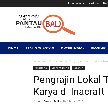
Internasional
Nasional
Bad
Pantau
Bali
HOME
BERITA WILAYAH
ADVERTORIAL
EKONOMI 
Beranda
Advertorial
Pengrajin Lokal Tabanan Tamp
Advertorial
Ekonomi Bisnis
Tabanan
Pengrajin Lokal
Karya di Inacraft
Penulis
Pantau Bali
-
10 Februari 2025