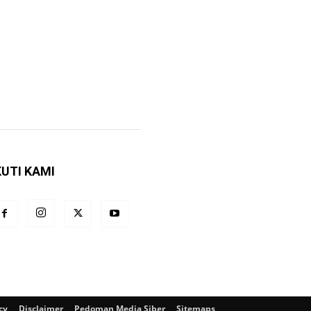
KUTI KAMI
cy
Disclaimer
Pedoman Media Siber
Sitemaps