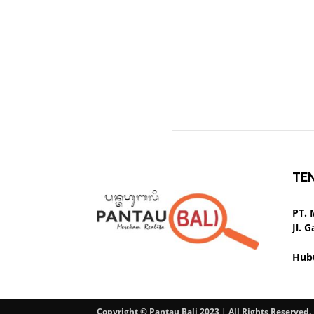
TE
PT.
Jl. 
Hub
Copyright © Pantau Bali 2023 | All Rights Reserved.