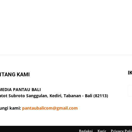
I
NTANG KAMI
 MEDIA PANTAU BALI
Gatot Subroto Sanggulan, Kediri, Tabanan - Bali (82113)
ungi kami:
pantaubalicom@gmail.com
Redaksi
Karir
Privacy Poli