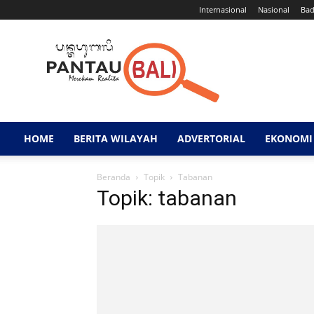
Internasional
Nasional
Ba
Pantau
Bali
HOME
BERITA WILAYAH
ADVERTORIAL
EKONOMI 
Beranda
Topik
Tabanan
Topik: tabanan