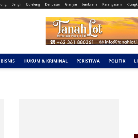
dung
Bangli
Buleleng
Denpasar
Gianyar
Jembrana
Karangasem
Klung
BISNIS
HUKUM & KRIMINAL
PERISTIWA
POLITIK
L