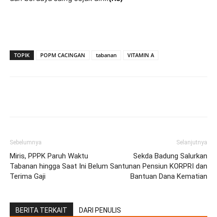
TOPIK
POPM CACINGAN
tabanan
VITAMIN A
Facebook
Twitter
Pinterest
Wh
Sebelumnya
Selanjutnya
Miris, PPPK Paruh Waktu
Sekda Badung Salurkan
Tabanan hingga Saat Ini Belum
Santunan Pensiun KORPRI dan
Terima Gaji
Bantuan Dana Kematian
BERITA TERKAIT
DARI PENULIS