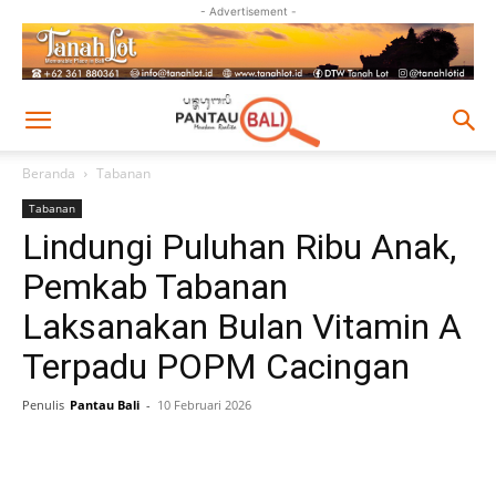
- Advertisement -
Beranda
Tabanan
Tabanan
Lindungi Puluhan Ribu Anak,
Pemkab Tabanan
Laksanakan Bulan Vitamin A
Terpadu POPM Cacingan
Penulis
Pantau Bali
-
10 Februari 2026
Facebook
Twitter
Pinterest
Wh