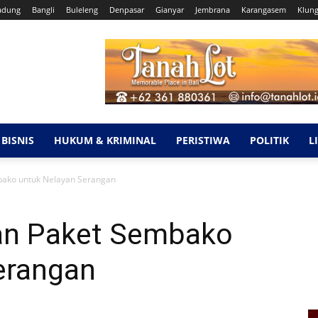
adung
Bangli
Buleleng
Denpasar
Gianyar
Jembrana
Karangasem
Klun
BISNIS
HUKUM & KRIMINAL
PERISTIWA
POLITIK
L
mbako untuk Nelayan Serangan
kan Paket Sembako
erangan