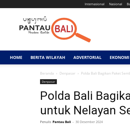
Internasional
Nasional
B
Pantau
Bali
HOME
BERITA WILAYAH
ADVERTORIAL
EKONOMI 
Beranda
Denpasar
Polda Bali Bagikan Paket Se
Denpasar
Polda Bali Bagi
untuk Nelayan S
Penulis
Pantau Bali
-
30 Desember 2024