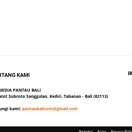
I
NTANG KAMI
 MEDIA PANTAU BALI
Gatot Subroto Sanggulan, Kediri, Tabanan - Bali (82113)
ungi kami:
pantaubalicom@gmail.com
Redaksi
Karir
Privacy Poli