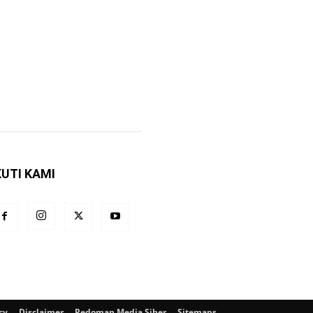
KUTI KAMI
cy
Disclaimer
Pedoman Media Siber
Sitemaps