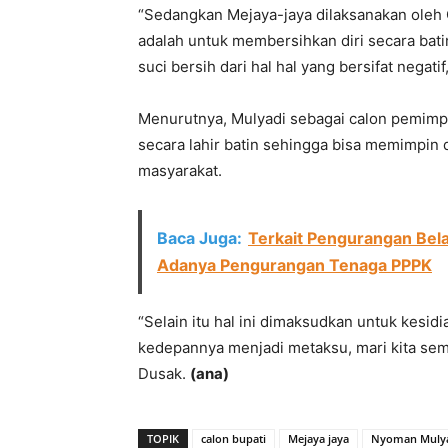
“Sedangkan Mejaya-jaya dilaksanakan oleh 
adalah untuk membersihkan diri secara bat
suci bersih dari hal hal yang bersifat negatif
Menurutnya, Mulyadi sebagai calon pemimpi
secara lahir batin sehingga bisa memimpin 
masyarakat.
Baca Juga:
Terkait Pengurangan Bel
Adanya Pengurangan Tenaga PPPK
“Selain itu hal ini dimaksudkan untuk kesi
kedepannya menjadi metaksu, mari kita sem
Dusak.
(ana)
TOPIK
calon bupati
Mejaya jaya
Nyoman Muly