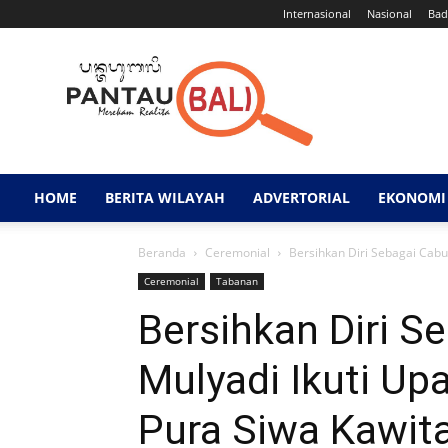
Internasional
Nasional
Bad
Pantau
Bali
HOME
BERITA WILAYAH
ADVERTORIAL
EKONOMI 
Beranda
Ceremonial
Bersihkan Diri Sebagai Cabup
Ceremonial
Tabanan
Bersihkan Diri S
Mulyadi Ikuti Up
Pura Siwa Kawit