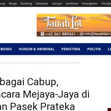
ung
Bangli
Buleleng
Denpasar
Gianyar
Jembrana
Karangasem
Klungk
BISNIS
HUKUM & KRIMINAL
PERISTIWA
POLITIK
L
, Mulyadi Ikuti Upacara Mejaya-Jaya di Pura Siwa Kawitan...
ebagai Cabup,
acara Mejaya-Jaya di
an Pasek Prateka