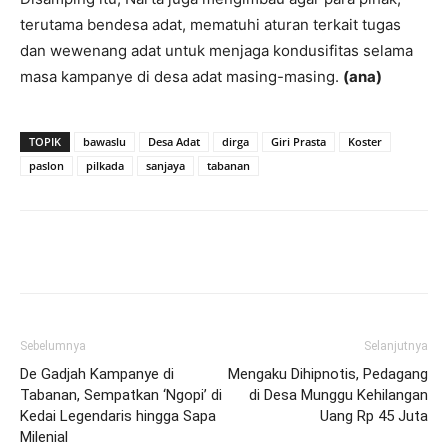
terutama bendesa adat, mematuhi aturan terkait tugas
dan wewenang adat untuk menjaga kondusifitas selama
masa kampanye di desa adat masing-masing.
(ana)
TOPIK
bawaslu
Desa Adat
dirga
Giri Prasta
Koster
paslon
pilkada
sanjaya
tabanan
Facebook
Twitter
Pinterest
Wh
Sebelumnya
Selanjutnya
De Gadjah Kampanye di
Mengaku Dihipnotis, Pedagang
Tabanan, Sempatkan ‘Ngopi’ di
di Desa Munggu Kehilangan
Kedai Legendaris hingga Sapa
Uang Rp 45 Juta
Milenial