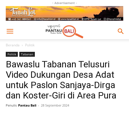
- Advertisement -
Beranda
Politik
Politik
Tabanan
Bawaslu Tabanan Telusuri
Video Dukungan Desa Adat
untuk Paslon Sanjaya-Dirga
dan Koster-Giri di Area Pura
Penulis
Pantau Bali
-
28 September 2024
Facebook
Twitter
Pinterest
Wh