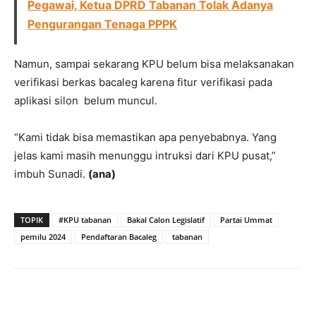
Pegawai, Ketua DPRD Tabanan Tolak Adanya
Pengurangan Tenaga PPPK
Namun, sampai sekarang KPU belum bisa melaksanakan
verifikasi berkas bacaleg karena fitur verifikasi pada
aplikasi silon belum muncul.
“Kami tidak bisa memastikan apa penyebabnya. Yang
jelas kami masih menunggu intruksi dari KPU pusat,”
imbuh Sunadi.
(ana)
TOPIK
#KPU tabanan
Bakal Calon Legislatif
Partai Ummat
pemilu 2024
Pendaftaran Bacaleg
tabanan
Facebook
Twitter
Pinterest
Wh