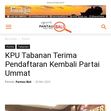
- Advertisement -
Beranda
Politik
Politik
Tabanan
KPU Tabanan Terima
Pendaftaran Kembali Partai
Ummat
Penulis
Pantau Bali
-
20 Mei 2023
Facebook
Twitter
Pinterest
Wh