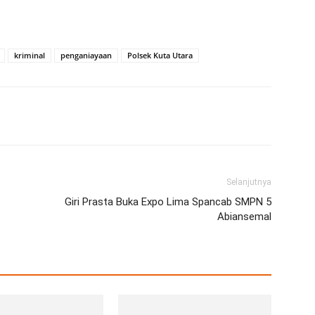
kriminal
penganiayaan
Polsek Kuta Utara
erest
WhatsApp
Telegram
Email
Selanjutnya
Giri Prasta Buka Expo Lima Spancab SMPN 5
Abiansemal