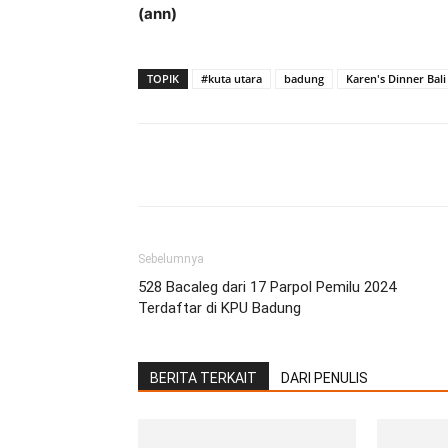
(ann)
TOPIK
#kuta utara
badung
Karen's Dinner Bali
Facebook
Twitter
Pint
Sebelumnya
528 Bacaleg dari 17 Parpol Pemilu 2024
Terdaftar di KPU Badung
BERITA TERKAIT
DARI PENULIS