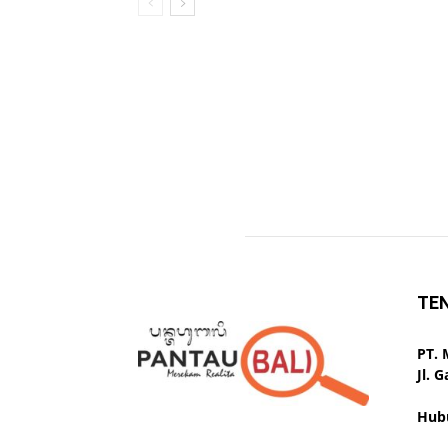
TE
PT.
Jl. 
Hub