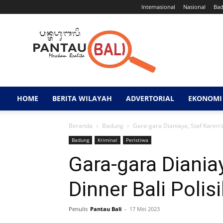
Internasional
Nasional
Ba
Pantau
Bali
HOME
BERITA WILAYAH
ADVERTORIAL
EKONOMI 
Beranda
Badung
Gara-gara Dianiaya, Staf Karen’s
Badung
Kriminal
Peristiwa
Gara-gara Dianiay
Dinner Bali Polis
Penulis
Pantau Bali
-
17 Mei 2023