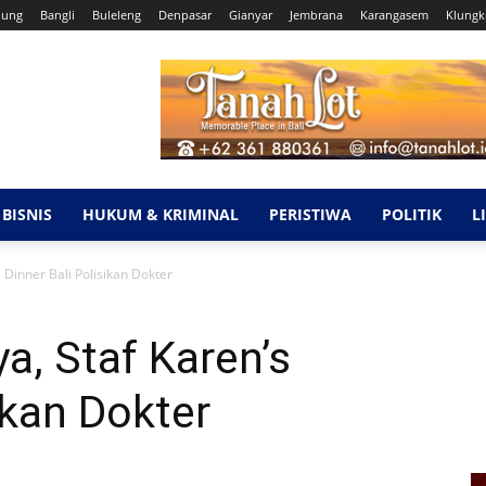
dung
Bangli
Buleleng
Denpasar
Gianyar
Jembrana
Karangasem
Klung
BISNIS
HUKUM & KRIMINAL
PERISTIWA
POLITIK
L
 Dinner Bali Polisikan Dokter
a, Staf Karen’s
ikan Dokter