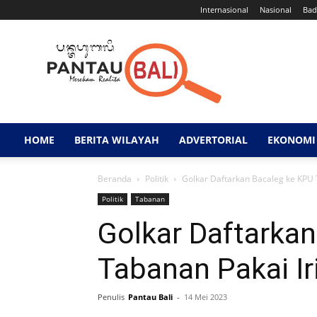
Internasional
Nasional
Bad
Pantau
Bali
HOME
BERITA WILAYAH
ADVERTORIAL
EKONOMI 
Beranda
Politik
Golkar Daftarkan Bacaleg ke KPU 
Politik
Tabanan
Golkar Daftarka
Tabanan Pakai I
Penulis
Pantau Bali
-
14 Mei 2023