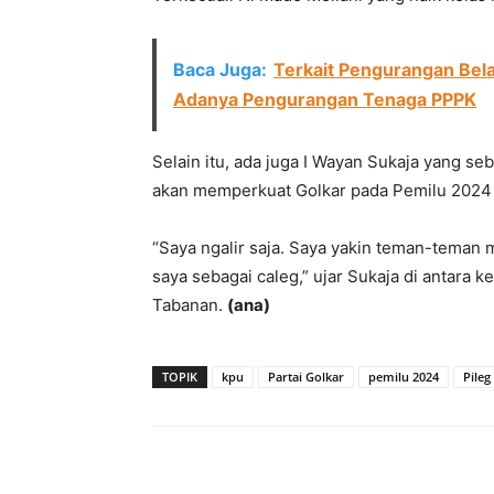
Baca Juga:
Terkait Pengurangan Bel
Adanya Pengurangan Tenaga PPPK
Selain itu, ada juga I Wayan Sukaja yang 
akan memperkuat Golkar pada Pemilu 2024 d
“Saya ngalir saja. Saya yakin teman-teman
saya sebagai caleg,” ujar Sukaja di antara
Tabanan.
(ana)
TOPIK
kpu
Partai Golkar
pemilu 2024
Pileg
Facebook
Twitter
Pint