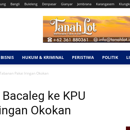
ung
Bangli
Buleleng
Denpasar
Gianyar
Jembrana
Karangasem
Klungk
BISNIS
HUKUM & KRIMINAL
PERISTIWA
POLITIK
L
Tabanan Pakai Iringan Okokan
n Bacaleg ke KPU
ringan Okokan