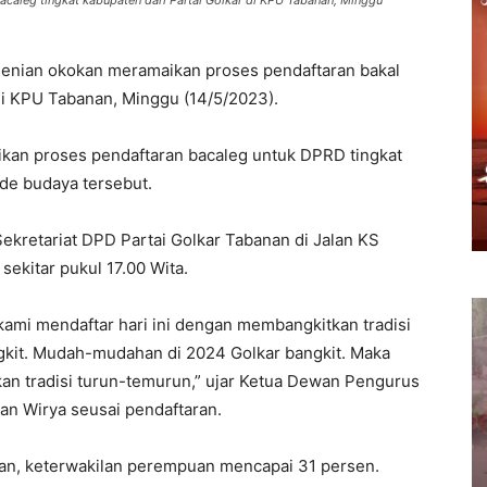
aleg tingkat kabupaten dari Partai Golkar di KPU Tabanan, Minggu
senian okokan meramaikan proses pendaftaran bakal
r di KPU Tabanan, Minggu (14/5/2023).
kan proses pendaftaran bacaleg untuk DPRD tingkat
de budaya tersebut.
ekretariat DPD Partai Golkar Tabanan di Jalan KS
sekitar pukul 17.00 Wita.
kami mendaftar hari ini dengan membangkitkan tradisi
angkit. Mudah-mudahan di 2024 Golkar bangkit. Maka
an tradisi turun-temurun,” ujar Ketua Dewan Pengurus
an Wirya seusai pendaftaran.
rkan, keterwakilan perempuan mencapai 31 persen.