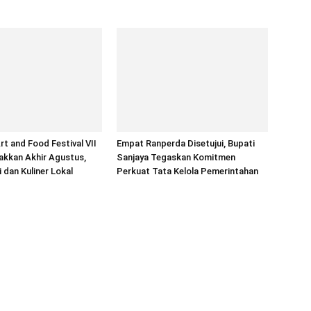
rt and Food Festival VII
Empat Ranperda Disetujui, Bupati
akkan Akhir Agustus,
Sanjaya Tegaskan Komitmen
 dan Kuliner Lokal
Perkuat Tata Kelola Pemerintahan