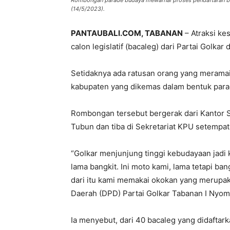
Rombongan parade budaya mewarnai proses pendaftaran bac
(14/5/2023).
PANTAUBALI.COM, TABANAN
– Atraksi ke
calon legislatif (bacaleg) dari Partai Golka
Setidaknya ada ratusan orang yang meramai
kabupaten yang dikemas dalam bentuk para
Rombongan tersebut bergerak dari Kantor S
Tubun dan tiba di Sekretariat KPU setempat 
“Golkar menjunjung tinggi kebudayaan jadi 
lama bangkit. Ini moto kami, lama tetapi b
dari itu kami memakai okokan yang merupak
Daerah (DPD) Partai Golkar Tabanan I Nyom
Ia menyebut, dari 40 bacaleg yang didafta