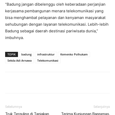
“Badung jangan dibelenggu oleh keberadaan perjanjian
kerjasama pembangunan menara telekomunikasi yang
bisa menghambat pelayanan dan kenyaman masyarakat
sehubungan dengan layanan telekomunikasi. Lebih-lebih
Badung sebagai daerah destinasi pariwisata dunia,”
imbuhnya.
TOPIK
badung
infrastruktur
Kemenko Polhukam
Sekda Adi Arnawa
Telekomunikasi
Facebook
Twitter
Pinterest
Wh
Sebelumnya
Selanjutnya
Truk Terguling di Tanjakan
Terima Kunjungan Bappenas,