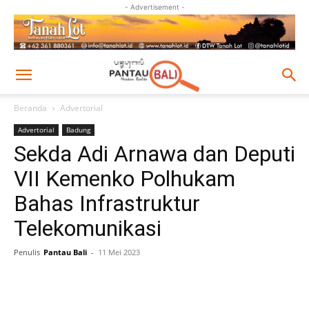
- Advertisement -
Beranda
Advertorial
Advertorial
Badung
Sekda Adi Arnawa dan Deputi
VII Kemenko Polhukam
Bahas Infrastruktur
Telekomunikasi
Penulis
Pantau Bali
-
11 Mei 2023
Facebook
Twitter
Pinterest
Wh