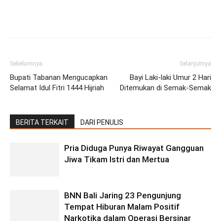
Facebook
Twitter
Pinterest
Wh
Sebelumnya
Selanjutnya
Bupati Tabanan Mengucapkan
Bayi Laki-laki Umur 2 Hari
Selamat Idul Fitri 1444 Hijriah
Ditemukan di Semak-Semak
BERITA TERKAIT
DARI PENULIS
Pria Diduga Punya Riwayat Gangguan
Jiwa Tikam Istri dan Mertua
BNN Bali Jaring 23 Pengunjung
Tempat Hiburan Malam Positif
Narkotika dalam Operasi Bersinar