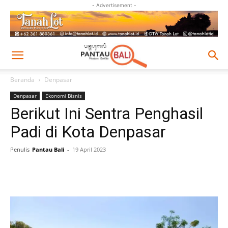
- Advertisement -
Beranda
Denpasar
Denpasar
Ekonomi Bisnis
Berikut Ini Sentra Penghasil
Padi di Kota Denpasar
Penulis
Pantau Bali
-
19 April 2023
Facebook
Twitter
Pinterest
Wh