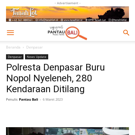
- Advertisement -
Beranda
Denpasar
Denpasar
News Update
Polresta Denpasar Buru
Nopol Nyeleneh, 280
Kendaraan Ditilang
Penulis
Pantau Bali
-
6 Maret 2023
Facebook
Twitter
Pinterest
Wh