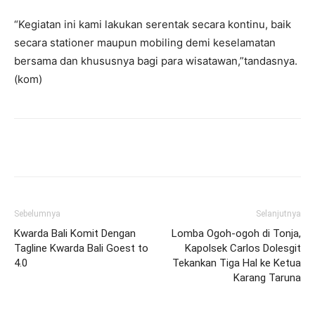
“Kegiatan ini kami lakukan serentak secara kontinu, baik
secara stationer maupun mobiling demi keselamatan
bersama dan khususnya bagi para wisatawan,”tandasnya.
(kom)
Facebook
Twitter
Pinterest
Wh
Sebelumnya
Selanjutnya
Kwarda Bali Komit Dengan
Lomba Ogoh-ogoh di Tonja,
Tagline Kwarda Bali Goest to
Kapolsek Carlos Dolesgit
4.0
Tekankan Tiga Hal ke Ketua
Karang Taruna