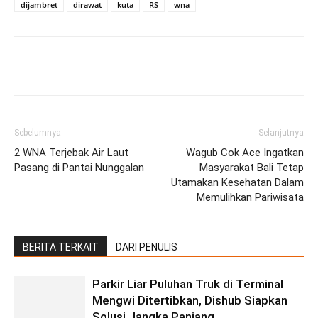
dijambret
dirawat
kuta
RS
wna
Facebook
Twitter
Pinterest
Wh
Sebelumnya
Selanjutnya
2 WNA Terjebak Air Laut
Wagub Cok Ace Ingatkan
Pasang di Pantai Nunggalan
Masyarakat Bali Tetap
Utamakan Kesehatan Dalam
Memulihkan Pariwisata
BERITA TERKAIT
DARI PENULIS
Parkir Liar Puluhan Truk di Terminal
Mengwi Ditertibkan, Dishub Siapkan
Solusi Jangka Panjang