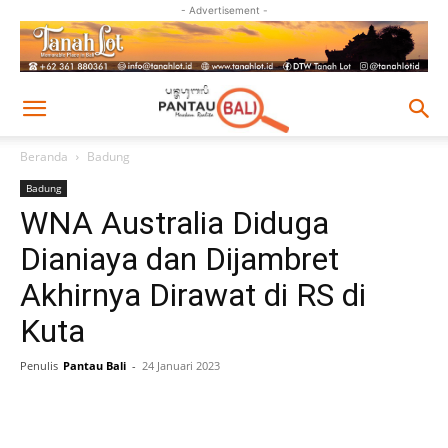
- Advertisement -
Beranda
Badung
Badung
WNA Australia Diduga
Dianiaya dan Dijambret
Akhirnya Dirawat di RS di
Kuta
Penulis
Pantau Bali
-
24 Januari 2023
Facebook
Twitter
Pinterest
Wh