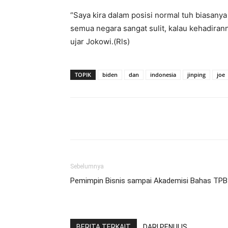
“Saya kira dalam posisi normal tuh biasanya 1
semua negara sangat sulit, kalau kehadiran
ujar Jokowi.(Rls)
TOPIK
biden
dan
indonesia
jinping
joe
Facebook
Twitter
Pint
Sebelumnya
Pemimpin Bisnis sampai Akademisi Bahas TPB
BERITA TERKAIT
DARI PENULIS