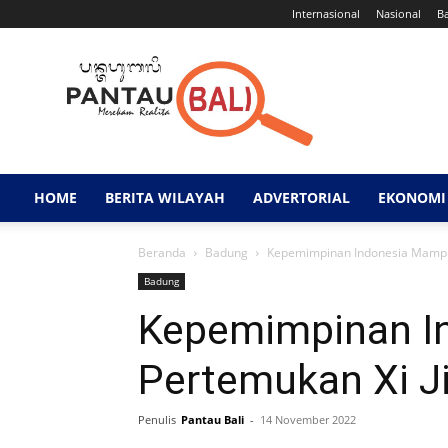
Internasional
Nasional
B
Pantau
Bali
HOME
BERITA WILAYAH
ADVERTORIAL
EKONOMI 
Beranda
Badung
Kepemimpinan Indonesia Mampu 
Badung
Kepemimpinan I
Pertemukan Xi J
Penulis
Pantau Bali
-
14 November 2022