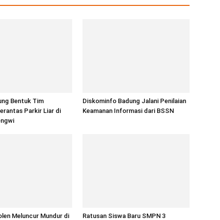
ung Bentuk Tim
Diskominfo Badung Jalani Penilaian
rantas Parkir Liar di
Keamanan Informasi dari BSSN
engwi
len Meluncur Mundur di
Ratusan Siswa Baru SMPN 3