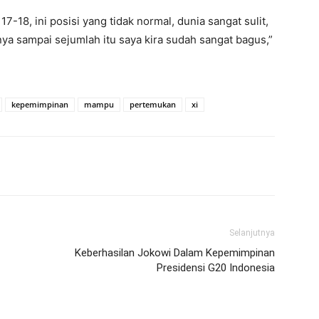
7-18, ini posisi yang tidak normal, dunia sangat sulit,
nya sampai sejumlah itu saya kira sudah sangat bagus,”
kepemimpinan
mampu
pertemukan
xi
erest
WhatsApp
Telegram
Email
Selanjutnya
Keberhasilan Jokowi Dalam Kepemimpinan
Presidensi G20 Indonesia