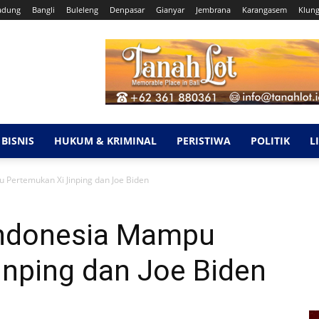
adung
Bangli
Buleleng
Denpasar
Gianyar
Jembrana
Karangasem
Klun
BISNIS
HUKUM & KRIMINAL
PERISTIWA
POLITIK
L
Pertemukan Xi Jinping dan Joe Biden
ndonesia Mampu
inping dan Joe Biden