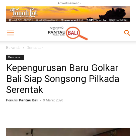
- Advertisement -
Beranda
Denpasar
Denpasar
Kepengurusan Baru Golkar
Bali Siap Songsong Pilkada
Serentak
Penulis
Pantau Bali
-
9 Maret 2020
Facebook
Twitter
Pinterest
Wh