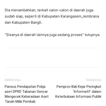
Dia menambahkan, terkait calon-calon di daerah juga
sudah siap, seperti di Kabupaten Karangasem,Jembrana
dan Kabupaten Bangli.
“Sisanya di daerah lainnya juga sedang proses” tutupnya.
Facebook
Twitter
Pinterest
Wh
Sebelumnya
Selanjutnya
Pansus Pendapatan Pokja
Pemprov Bali Kejar Peringkat
aset DPRD Tabanan Gencar
‘Informatif’ dalam
Mengecek Keberadaan Aset
Keterbukaan Informasi Publik
Tanah Milik Pemkab