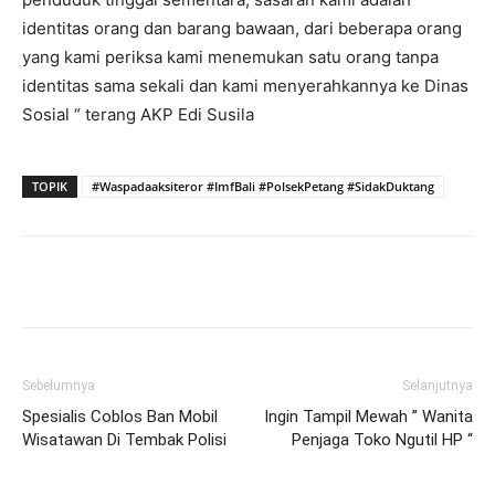
identitas orang dan barang bawaan, dari beberapa orang
yang kami periksa kami menemukan satu orang tanpa
identitas sama sekali dan kami menyerahkannya ke Dinas
Sosial “ terang AKP Edi Susila
TOPIK
#Waspadaaksiteror #ImfBali #PolsekPetang #SidakDuktang
Facebook
Twitter
Pinterest
Wh
Sebelumnya
Selanjutnya
Spesialis Coblos Ban Mobil
Ingin Tampil Mewah ” Wanita
Wisatawan Di Tembak Polisi
Penjaga Toko Ngutil HP “