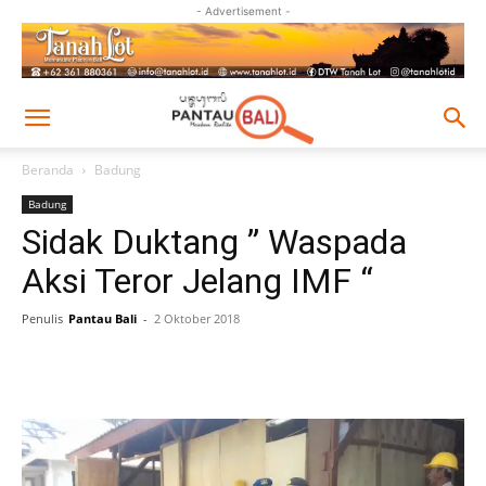
- Advertisement -
Beranda
Badung
Badung
Sidak Duktang ” Waspada
Aksi Teror Jelang IMF “
Penulis
Pantau Bali
-
2 Oktober 2018
Facebook
Twitter
Pinterest
Wh