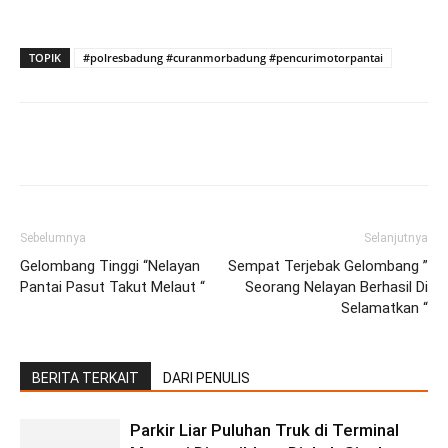
TOPIK
#polresbadung #curanmorbadung #pencurimotorpantai
Facebook
Twitter
Pinterest
Wh
Sebelumnya
Selanjutnya
Gelombang Tinggi “Nelayan
Sempat Terjebak Gelombang ”
Pantai Pasut Takut Melaut “
Seorang Nelayan Berhasil Di
Selamatkan “
BERITA TERKAIT
DARI PENULIS
Parkir Liar Puluhan Truk di Terminal