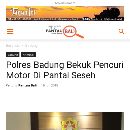
- Advertisement -
Beranda
Badung
Badung
Kriminal
Polres Badung Bekuk Pencuri
Motor Di Pantai Seseh
Penulis
Pantau Bali
-
19 Juli 2018
Facebook
Twitter
Pinterest
Wh