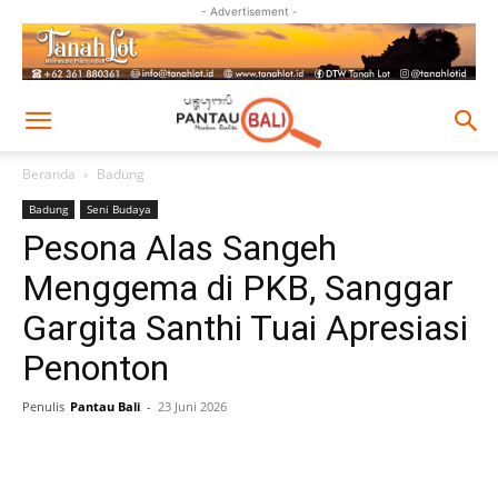
- Advertisement -
Beranda
Badung
Badung
Seni Budaya
Pesona Alas Sangeh
Menggema di PKB, Sanggar
Gargita Santhi Tuai Apresiasi
Penonton
Penulis
Pantau Bali
-
23 Juni 2026
Facebook
Twitter
Pinterest
Wh