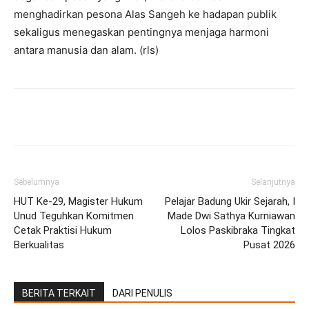
menghadirkan pesona Alas Sangeh ke hadapan publik
sekaligus menegaskan pentingnya menjaga harmoni
antara manusia dan alam. (rls)
Facebook
Twitter
Pinterest
Wh
Sebelumnya
Selanjutnya
HUT Ke-29, Magister Hukum
Pelajar Badung Ukir Sejarah, I
Unud Teguhkan Komitmen
Made Dwi Sathya Kurniawan
Cetak Praktisi Hukum
Lolos Paskibraka Tingkat
Berkualitas
Pusat 2026
BERITA TERKAIT
DARI PENULIS