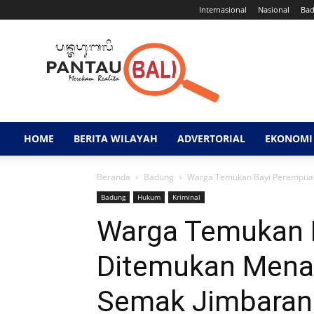
Internasional
Nasional
Ba
Pantau
Bali
HOME
BERITA WILAYAH
ADVERTORIAL
EKONOMI 
Beranda
Badung
Warga Temukan Bayi Perempuan
Badung
Hukum
Kriminal
Warga Temukan 
Ditemukan Menan
Semak Jimbaran