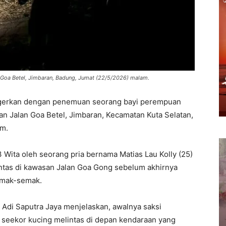
Goa Betel, Jimbaran, Badung, Jumat (22/5/2026) malam.
gerkan dengan penemuan seorang bayi perempuan
n Jalan Goa Betel, Jimbaran, Kecamatan Kuta Selatan,
am.
 Wita oleh seorang pria bernama Matias Lau Kolly (25)
lintas di kawasan Jalan Goa Gong sebelum akhirnya
emak-semak.
 Adi Saputra Jaya menjelaskan, awalnya saksi
seekor kucing melintas di depan kendaraan yang