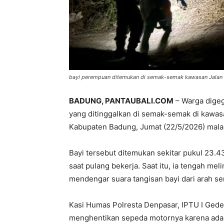
bayi perempuan ditemukan di semak-semak kawasan Jalan 
BADUNG, PANTAUBALI.COM
– Warga dige
yang ditinggalkan di semak-semak di kawasa
Kabupaten Badung, Jumat (22/5/2026) mal
Bayi tersebut ditemukan sekitar pukul 23.43
saat pulang bekerja. Saat itu, ia tengah me
mendengar suara tangisan bayi dari arah s
Kasi Humas Polresta Denpasar, IPTU I Gede
menghentikan sepeda motornya karena ada 