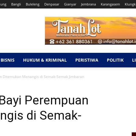
dung
Bangli
Buleleng
Denpasar
Gianyar
Jembrana
Karangasem
Klung
BISNIS
HUKUM & KRIMINAL
PERISTIWA
POLITIK
L
 Ditemukan Menangis di Semak-Semak Jimbaran
Bayi Perempuan
gis di Semak-