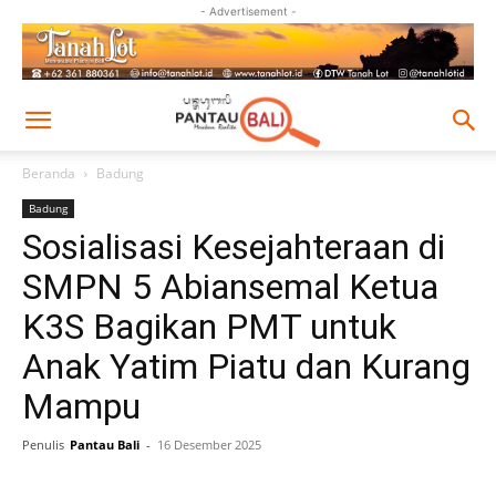
- Advertisement -
Beranda
Badung
Badung
Sosialisasi Kesejahteraan di
SMPN 5 Abiansemal Ketua
K3S Bagikan PMT untuk
Anak Yatim Piatu dan Kurang
Mampu
Penulis
Pantau Bali
-
16 Desember 2025
Facebook
Twitter
Pinterest
Wh