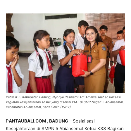
Ketua K3S Kabupaten Badung, Nyonya Rasniathi Adi Arnawa saat sosialisasi
kegiatan kesejahteraan sosial yang disertai PMT di SMP Negeri 5 Abiansemal,
Kecamatan Abiansemal, pada Senin (15/12).
P
ANTAUBALI.COM , BADUNG
– Sosialisasi
Kesejahteraan di SMPN 5 Abiansemal Ketua K3S Bagikan