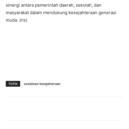
sinergi antara pemerintah daerah, sekolah, dan
masyarakat dalam mendukung kesejahteraan generasi
muda. (rls)
TOPIK
sosialisasi kesejahteraan
Facebook
Twitter
Pinterest
Wh