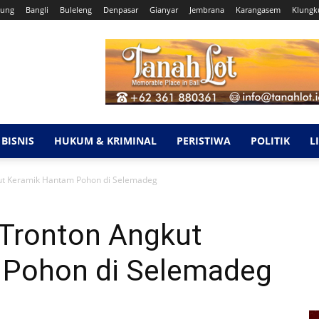
ung
Bangli
Buleleng
Denpasar
Gianyar
Jembrana
Karangasem
Klungk
BISNIS
HUKUM & KRIMINAL
PERISTIWA
POLITIK
L
ut Keramik Hantam Pohon di Selemadeg
 Tronton Angkut
 Pohon di Selemadeg