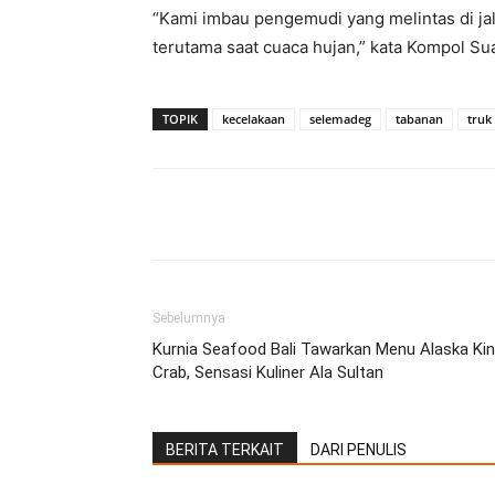
“Kami imbau pengemudi yang melintas di j
terutama saat cuaca hujan,” kata Kompol Sua
TOPIK
kecelakaan
selemadeg
tabanan
truk
Facebook
Twitter
Pint
Sebelumnya
Kurnia Seafood Bali Tawarkan Menu Alaska Ki
Crab, Sensasi Kuliner Ala Sultan
BERITA TERKAIT
DARI PENULIS