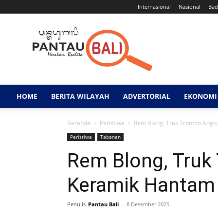
Internasional
Nasional
Bad
Pantau
Bali
HOME
BERITA WILAYAH
ADVERTORIAL
EKONOMI 
Beranda
Peristiwa
Rem Blong, Truk Tronton Angk
Peristiwa
Tabanan
Rem Blong, Truk
Keramik Hantam
Penulis
Pantau Bali
-
8 Desember 2025