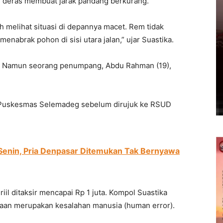
n deras membuat jarak pandang berkurang.
h melihat situasi di depannya macet. Rem tidak
nabrak pohon di sisi utara jalan,” ujar Suastika.
a. Namun seorang penumpang, Abdu Rahman (19),
 Puskesmas Selemadeg sebelum dirujuk ke RSUD
Senin, Pria Denpasar Ditemukan Tak Bernyawa
iil ditaksir mencapai Rp 1 juta. Kompol Suastika
aan merupakan kesalahan manusia (human error).