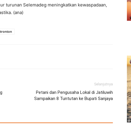
alur turunan Selemadeg meningkatkan kewaspadaan,
stika. (ana)
 tronton
erest
WhatsApp
Telegram
Email
Selanjutnya
ng
Petani dan Pengusaha Lokal di Jatiluwih
Sampaikan 8 Tuntutan ke Bupati Sanjaya