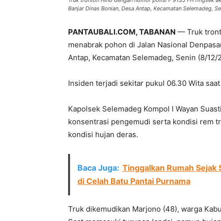
Truk tronton Hino dengan nomor polisi F 9135 FH ringsek a
Banjar Dinas Bonian, Desa Antap, Kecamatan Selemadeg, Se
PANTAUBALI.COM, TABANAN
— Truk tront
menabrak pohon di Jalan Nasional Denpasar
Antap, Kecamatan Selemadeg, Senin (8/12/2
Insiden terjadi sekitar pukul 06.30 Wita saa
Kapolsek Selemadeg Kompol I Wayan Suasti
konsentrasi pengemudi serta kondisi rem tr
kondisi hujan deras.
Baca Juga:
Tinggalkan Rumah Sejak 
di Celah Batu Pantai Purnama
Truk dikemudikan Marjono (48), warga Kab