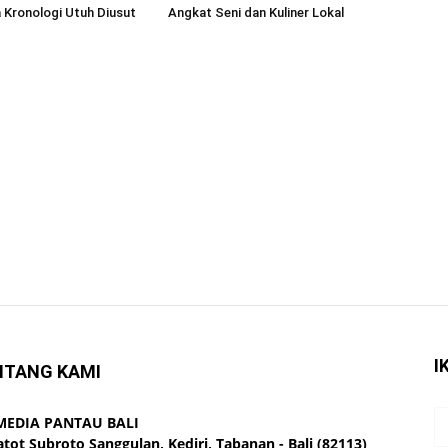
a Kronologi Utuh Diusut
Angkat Seni dan Kuliner Lokal
I
NTANG KAMI
 MEDIA PANTAU BALI
Gatot Subroto Sanggulan, Kediri, Tabanan - Bali (82113)