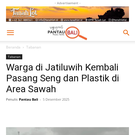
- Advertisement -
Beranda
Tabanan
Tabanan
Warga di Jatiluwih Kembali
Pasang Seng dan Plastik di
Area Sawah
Penulis
Pantau Bali
-
5 Desember 2025
Facebook
Twitter
Pinterest
Wh