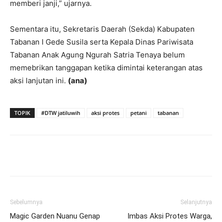
memberi janji,” ujarnya.
Sementara itu, Sekretaris Daerah (Sekda) Kabupaten
Tabanan I Gede Susila serta Kepala Dinas Pariwisata
Tabanan Anak Agung Ngurah Satria Tenaya belum
memebrikan tanggapan ketika dimintai keterangan atas
aksi lanjutan ini.
(ana)
TOPIK
#DTW jatiluwih
aksi protes
petani
tabanan
Facebook
Twitter
Pinterest
Wh
Sebelumnya
Selanjutnya
Magic Garden Nuanu Genap
Imbas Aksi Protes Warga,