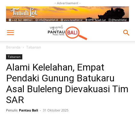
- Advertisement -
Beranda
Tabanan
Tabanan
Alami Kelelahan, Empat
Pendaki Gunung Batukaru
Asal Buleleng Dievakuasi Tim
SAR
Penulis
Pantau Bali
-
31 Oktober 2025
Facebook
Twitter
Pinterest
Wh