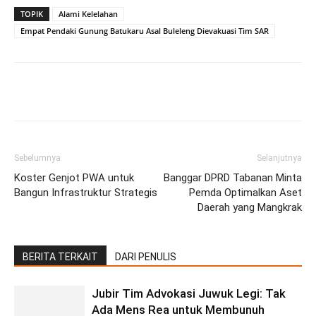
TOPIK
Alami Kelelahan
Empat Pendaki Gunung Batukaru Asal Buleleng Dievakuasi Tim SAR
Facebook
Twitter
Pinterest
Wh
Sebelumnya
Selanjutnya
Koster Genjot PWA untuk
Banggar DPRD Tabanan Minta
Bangun Infrastruktur Strategis
Pemda Optimalkan Aset
Daerah yang Mangkrak
BERITA TERKAIT
DARI PENULIS
Jubir Tim Advokasi Juwuk Legi: Tak
Ada Mens Rea untuk Membunuh