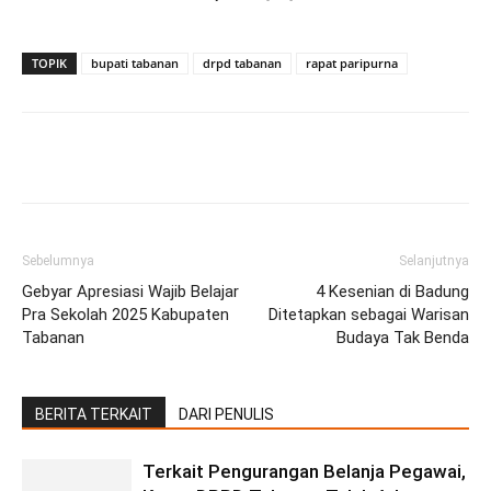
TOPIK
bupati tabanan
drpd tabanan
rapat paripurna
Facebook
Twitter
Pinterest
Wh
Sebelumnya
Selanjutnya
Gebyar Apresiasi Wajib Belajar
4 Kesenian di Badung
Pra Sekolah 2025 Kabupaten
Ditetapkan sebagai Warisan
Tabanan
Budaya Tak Benda
BERITA TERKAIT
DARI PENULIS
Terkait Pengurangan Belanja Pegawai,