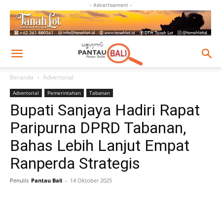
- Advertisement -
Beranda
Advertorial
Advertorial
Pemerintahan
Tabanan
Bupati Sanjaya Hadiri Rapat
Paripurna DPRD Tabanan,
Bahas Lebih Lanjut Empat
Ranperda Strategis
Penulis
Pantau Bali
-
14 Oktober 2025
Facebook
Twitter
Pinterest
Wh