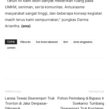
“Tahun ini kami lebih banyak meberikan ruang pada
UMKM, seniman, serta komunitas. Antusiasme
masyarakat sangat tinggi, dan beberapa konsep kegiatan
masih terus kami sempurnakan,” pungkas Darma
Ariantha.
(ana)
TOPIK
Hiburan
hut kota tabanan
ikm
kota singasana
umkm
Facebook
Twitter
Pinterest
Wh
Sebelumnya
Selanjutnya
Lansia Tewas Diserempet Truk
Pohon Perindang di Bypass Ir
Tronton di Jalur Denpasar-
Soekarno Tumbang
Gilimanuk
Diserempet Truk Kontainer,