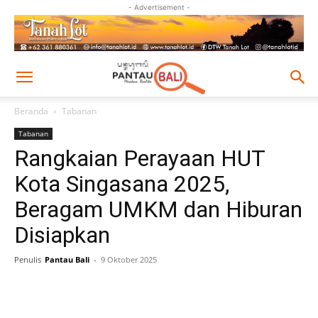
- Advertisement -
Beranda
Tabanan
Tabanan
Rangkaian Perayaan HUT
Kota Singasana 2025,
Beragam UMKM dan Hiburan
Disiapkan
Penulis
Pantau Bali
-
9 Oktober 2025
Facebook
Twitter
Pinterest
Wh