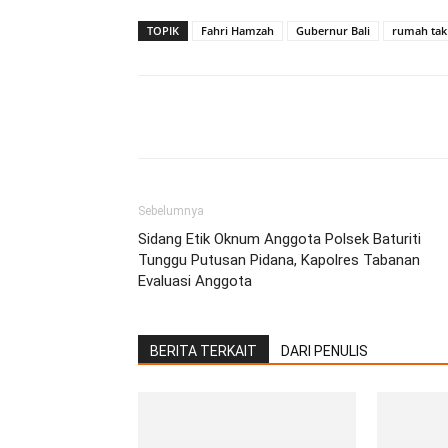
TOPIK
Fahri Hamzah
Gubernur Bali
rumah tak 
Facebook
Twitter
Pint
Sebelumnya
Sidang Etik Oknum Anggota Polsek Baturiti
Tunggu Putusan Pidana, Kapolres Tabanan
Evaluasi Anggota
BERITA TERKAIT
DARI PENULIS