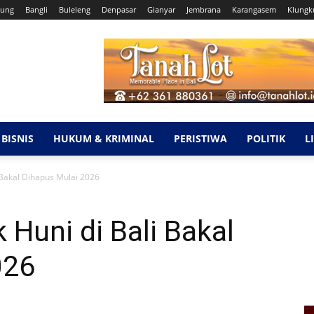
ung
Bangli
Buleleng
Denpasar
Gianyar
Jembrana
Karangasem
Klungk
BISNIS
HUKUM & KRIMINAL
PERISTIWA
POLITIK
L
 Bakal Dihapus Mulai 2026
Huni di Bali Bakal
026