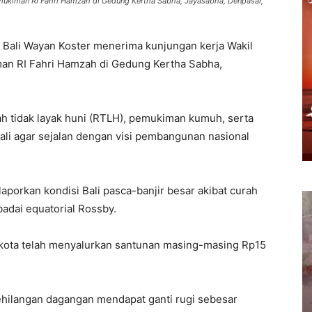
mukiman RI Fahri Hamzah di Gedung Kertha Sabha, Jayasabha, Denpasar,
Bali Wayan Koster menerima kunjungan kerja Wakil
n RI Fahri Hamzah di Gedung Kertha Sabha,
tidak layak huni (RTLH), pemukiman kumuh, serta
li agar sejalan dengan visi pembangunan nasional
porkan kondisi Bali pasca-banjir besar akibat curah
badai equatorial Rossby.
/kota telah menyalurkan santunan masing-masing Rp15
ilangan dagangan mendapat ganti rugi sebesar