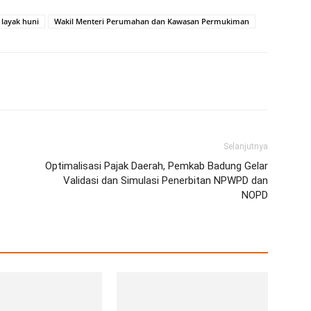
layak huni
Wakil Menteri Perumahan dan Kawasan Permukiman
erest
WhatsApp
Telegram
Email
Selanjutnya
Optimalisasi Pajak Daerah, Pemkab Badung Gelar
Validasi dan Simulasi Penerbitan NPWPD dan
NOPD