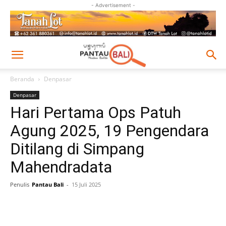
- Advertisement -
Beranda
Denpasar
Denpasar
Hari Pertama Ops Patuh
Agung 2025, 19 Pengendara
Ditilang di Simpang
Mahendradata
Penulis
Pantau Bali
-
15 Juli 2025
Facebook
Twitter
Pinterest
Wh