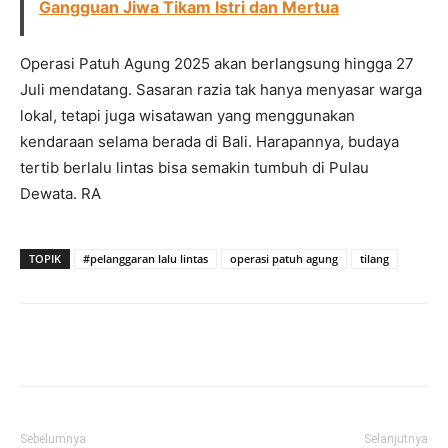
Gangguan Jiwa Tikam Istri dan Mertua
Operasi Patuh Agung 2025 akan berlangsung hingga 27
Juli mendatang. Sasaran razia tak hanya menyasar warga
lokal, tetapi juga wisatawan yang menggunakan
kendaraan selama berada di Bali. Harapannya, budaya
tertib berlalu lintas bisa semakin tumbuh di Pulau
Dewata. RA
TOPIK
#pelanggaran lalu lintas
operasi patuh agung
tilang
Facebook
Twitter
Pinterest
Wh
Sebelumnya
Selanjutnya