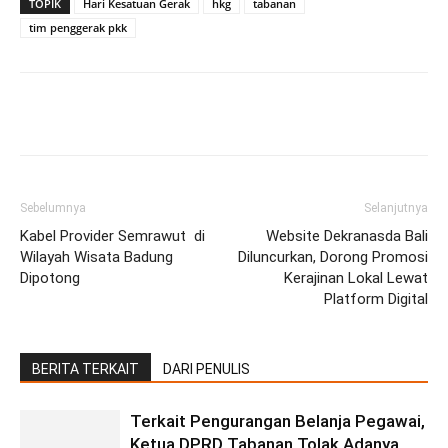
TOPIK
Hari Kesatuan Gerak
hkg
tabanan
tim penggerak pkk
Facebook
Twitter
Pinterest
Wh
Sebelumnya
Selanjutnya
Kabel Provider Semrawut di
Website Dekranasda Bali
Wilayah Wisata Badung
Diluncurkan, Dorong Promosi
Dipotong
Kerajinan Lokal Lewat
Platform Digital
BERITA TERKAIT
DARI PENULIS
Terkait Pengurangan Belanja Pegawai,
Ketua DPRD Tabanan Tolak Adanya