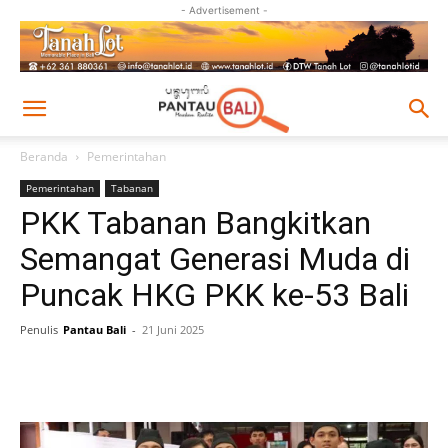
- Advertisement -
Beranda
Pemerintahan
Pemerintahan
Tabanan
PKK Tabanan Bangkitkan
Semangat Generasi Muda di
Puncak HKG PKK ke-53 Bali
Penulis
Pantau Bali
-
21 Juni 2025
Facebook
Twitter
Pinterest
Wh