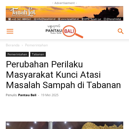
- Advertisement -
Beranda
Pemerintahan
Pemerintahan
Tabanan
Perubahan Perilaku
Masyarakat Kunci Atasi
Masalah Sampah di Tabanan
Penulis
Pantau Bali
-
19 Mei 2025
Facebook
Twitter
Pinterest
Wh