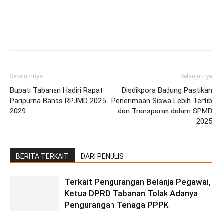
Facebook
Twitter
Pinterest
Wh
Sebelumnya
Selanjutnya
Bupati Tabanan Hadiri Rapat
Disdikpora Badung Pastikan
Paripurna Bahas RPJMD 2025-
Penerimaan Siswa Lebih Tertib
2029
dan Transparan dalam SPMB
2025
BERITA TERKAIT
DARI PENULIS
Terkait Pengurangan Belanja Pegawai,
Ketua DPRD Tabanan Tolak Adanya
Pengurangan Tenaga PPPK