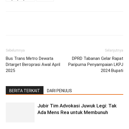
Facebook
Twitter
Pinterest
Wh
Sebelumnya
Selanjutnya
Bus Trans Metro Dewata
DPRD Tabanan Gelar Rapat
Ditarget Beroprasi Awal April
Paripurna Penyampaian LKPJ
2025
2024 Bupati
BERITA TERKAIT
DARI PENULIS
Jubir Tim Advokasi Juwuk Legi: Tak
Ada Mens Rea untuk Membunuh