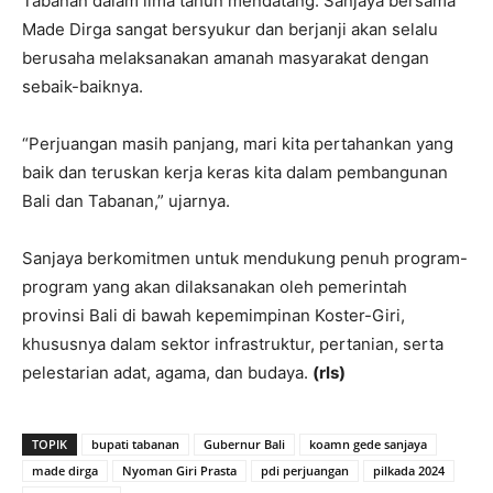
Tabanan dalam lima tahun mendatang. Sanjaya bersama
Made Dirga sangat bersyukur dan berjanji akan selalu
berusaha melaksanakan amanah masyarakat dengan
sebaik-baiknya.
“Perjuangan masih panjang, mari kita pertahankan yang
baik dan teruskan kerja keras kita dalam pembangunan
Bali dan Tabanan,” ujarnya.
Sanjaya berkomitmen untuk mendukung penuh program-
program yang akan dilaksanakan oleh pemerintah
provinsi Bali di bawah kepemimpinan Koster-Giri,
khususnya dalam sektor infrastruktur, pertanian, serta
pelestarian adat, agama, dan budaya.
(rls)
TOPIK
bupati tabanan
Gubernur Bali
koamn gede sanjaya
made dirga
Nyoman Giri Prasta
pdi perjuangan
pilkada 2024