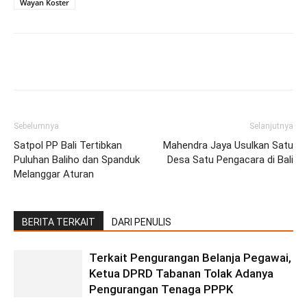
Wayan Koster
Facebook
Twitter
Pinterest
Wh
Sebelumnya
Selanjutnya
Satpol PP Bali Tertibkan
Mahendra Jaya Usulkan Satu
Puluhan Baliho dan Spanduk
Desa Satu Pengacara di Bali
Melanggar Aturan
BERITA TERKAIT
DARI PENULIS
Terkait Pengurangan Belanja Pegawai,
Ketua DPRD Tabanan Tolak Adanya
Pengurangan Tenaga PPPK