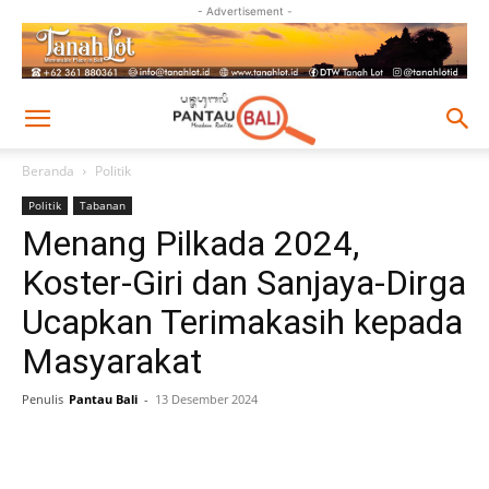
- Advertisement -
Beranda
Politik
Politik
Tabanan
Menang Pilkada 2024,
Koster-Giri dan Sanjaya-Dirga
Ucapkan Terimakasih kepada
Masyarakat
Penulis
Pantau Bali
-
13 Desember 2024
Facebook
Twitter
Pinterest
Wh