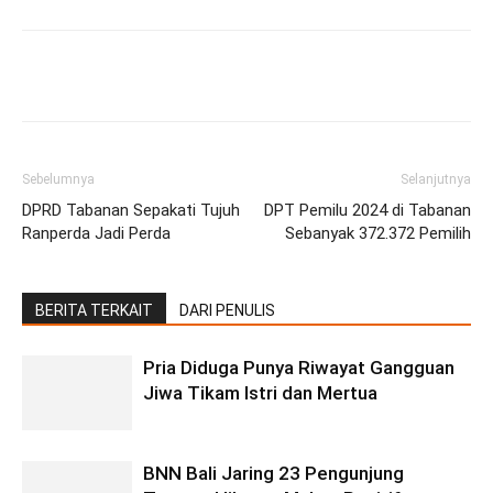
Facebook
Twitter
Pinterest
Wh
Sebelumnya
Selanjutnya
DPRD Tabanan Sepakati Tujuh
DPT Pemilu 2024 di Tabanan
Ranperda Jadi Perda
Sebanyak 372.372 Pemilih
BERITA TERKAIT
DARI PENULIS
Pria Diduga Punya Riwayat Gangguan
Jiwa Tikam Istri dan Mertua
BNN Bali Jaring 23 Pengunjung