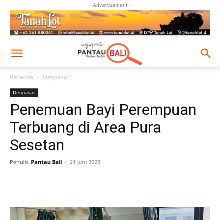
- Advertisement -
Beranda
Denpasar
Denpasar
Penemuan Bayi Perempuan
Terbuang di Area Pura
Sesetan
Penulis
Pantau Bali
-
21 Juni 2023
Facebook
Twitter
Pinterest
Wh