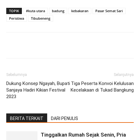
TOPIK
#kuta utara
badung
kebakaran
Pasar Semat Sari
Peristiwa
Tibubeneng
Facebook
Twitter
Pinterest
Wh
Sebelumnya
Selanjutnya
Dukung Konsep Ngayah, Bupati
Tiga Peserta Konvoi Kelulusan
Sanjaya Hadiri Kikian Festival
Kecelakaan di Tukad Bangkung
2023
BERITA TERKAIT
DARI PENULIS
Tinggalkan Rumah Sejak Senin, Pria