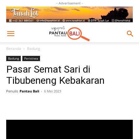
- Advertisement -
Beranda
Badung
Badung
Peristiwa
Pasar Semat Sari di
Tibubeneng Kebakaran
Penulis
Pantau Bali
-
6 Mei 2023
Facebook
Twitter
Pinterest
Wh