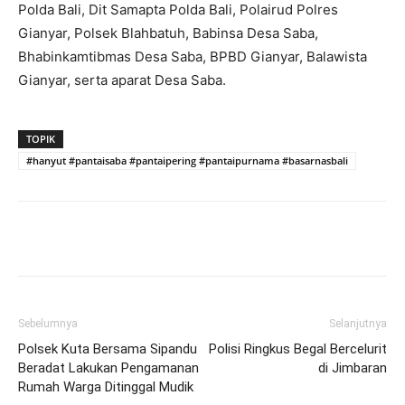
Polda Bali, Dit Samapta Polda Bali, Polairud Polres
Gianyar, Polsek Blahbatuh, Babinsa Desa Saba,
Bhabinkamtibmas Desa Saba, BPBD Gianyar, Balawista
Gianyar, serta aparat Desa Saba.
TOPIK
#hanyut #pantaisaba #pantaipering #pantaipurnama #basarnasbali
Facebook
Twitter
Pinterest
Wh
Sebelumnya
Selanjutnya
Polsek Kuta Bersama Sipandu
Polisi Ringkus Begal Bercelurit
Beradat Lakukan Pengamanan
di Jimbaran
Rumah Warga Ditinggal Mudik