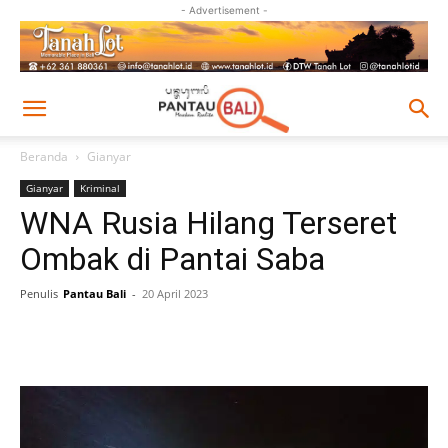
- Advertisement -
Beranda
Gianyar
Gianyar
Kriminal
WNA Rusia Hilang Terseret
Ombak di Pantai Saba
Penulis
Pantau Bali
-
20 April 2023
Facebook
Twitter
Pinterest
Wh