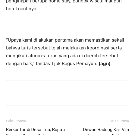
penginapan berupa home stay, pondok wisata maupun
hotel nantinya.
“Upaya kami dilakukan pertama akan memastikan sekali
bahwa turis tersebut telah melakukan koordinasi serta
mengikuti aturan-aturan yang ada di daerah tersebut
dengan baik,” tandas Tjok Bagus Pemayun.
(agn)
Facebook
Twitter
Pinterest
Wh
Sebelumnya
Selanjutnya
Berkantor di Desa Tua, Bupati
Dewan Badung Kaji Vila