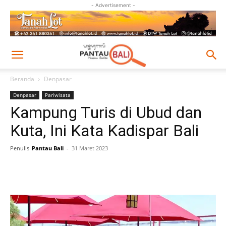
- Advertisement -
Beranda
Denpasar
Denpasar
Pariwisata
Kampung Turis di Ubud dan
Kuta, Ini Kata Kadispar Bali
Penulis
Pantau Bali
-
31 Maret 2023
Facebook
Twitter
Pinterest
Wh