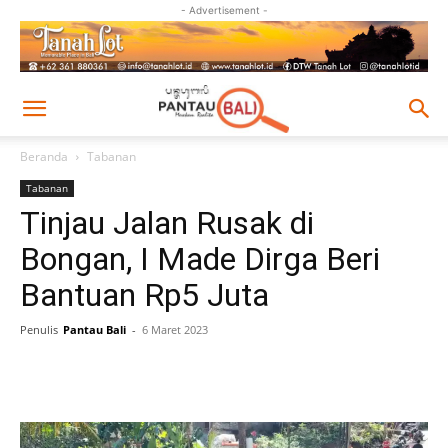
- Advertisement -
Beranda
Tabanan
Tabanan
Tinjau Jalan Rusak di
Bongan, I Made Dirga Beri
Bantuan Rp5 Juta
Penulis
Pantau Bali
-
6 Maret 2023
Facebook
Twitter
Pinterest
Wh