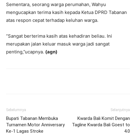
Sementara, seorang warga perumahan, Wahyu
mengucapkan terima kasih kepada Ketua DPRD Tabanan
atas respon cepat terhadap keluhan warga.
“Sangat berterima kasih atas kehadiran beliau. Ini
merupakan jalan keluar masuk warga jadi sangat
penting,”ucapnya.
(agn)
Facebook
Twitter
Pinterest
Wh
Sebelumnya
Selanjutnya
Bupati Tabanan Membuka
Kwarda Bali Komit Dengan
Turnamen Motor Anniversary
Tagline Kwarda Bali Goest to
Ke-1 Lagas Stroke
4.0