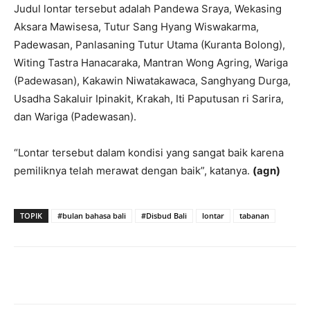
Judul lontar tersebut adalah Pandewa Sraya, Wekasing
Aksara Mawisesa, Tutur Sang Hyang Wiswakarma,
Padewasan, Panlasaning Tutur Utama (Kuranta Bolong),
Witing Tastra Hanacaraka, Mantran Wong Agring, Wariga
(Padewasan), Kakawin Niwatakawaca, Sanghyang Durga,
Usadha Sakaluir Ipinakit, Krakah, Iti Paputusan ri Sarira,
dan Wariga (Padewasan).
“Lontar tersebut dalam kondisi yang sangat baik karena
pemiliknya telah merawat dengan baik”, katanya.
(agn)
TOPIK
#bulan bahasa bali
#Disbud Bali
lontar
tabanan
Facebook
Twitter
Pinterest
Wh