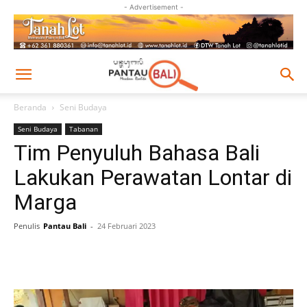
- Advertisement -
Beranda
Seni Budaya
Seni Budaya
Tabanan
Tim Penyuluh Bahasa Bali
Lakukan Perawatan Lontar di
Marga
Penulis
Pantau Bali
-
24 Februari 2023
Facebook
Twitter
Pinterest
Wh