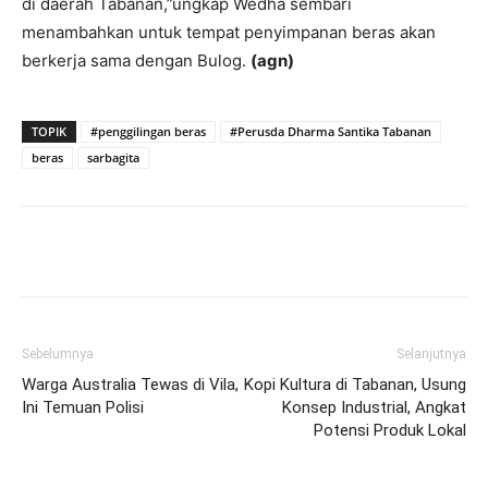
di daerah Tabanan,”ungkap Wedha sembari
menambahkan untuk tempat penyimpanan beras akan
berkerja sama dengan Bulog.
(agn)
TOPIK
#penggilingan beras
#Perusda Dharma Santika Tabanan
beras
sarbagita
Facebook
Twitter
Pinterest
Wh
Sebelumnya
Selanjutnya
Warga Australia Tewas di Vila,
Kopi Kultura di Tabanan, Usung
Ini Temuan Polisi
Konsep Industrial, Angkat
Potensi Produk Lokal