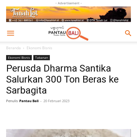
- Advertisement -
Beranda
Ekonomi Bisnis
Ekonomi Bisnis
Tabanan
Perusda Dharma Santika
Salurkan 300 Ton Beras ke
Sarbagita
Penulis
Pantau Bali
-
20 Februari 2023
Facebook
Twitter
Pinterest
Wh