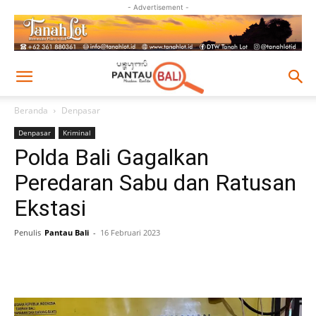
- Advertisement -
Beranda
Denpasar
Denpasar
Kriminal
Polda Bali Gagalkan
Peredaran Sabu dan Ratusan
Ekstasi
Penulis
Pantau Bali
-
16 Februari 2023
Facebook
Twitter
Pinterest
Wh