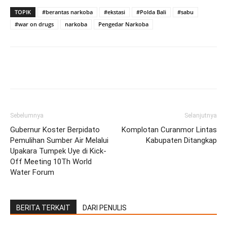
TOPIK
#berantas narkoba
#ekstasi
#Polda Bali
#sabu
#war on drugs
narkoba
Pengedar Narkoba
Facebook
Twitter
Pinterest
Wh
Sebelumnya
Selanjutnya
Gubernur Koster Berpidato
Komplotan Curanmor Lintas
Pemulihan Sumber Air Melalui
Kabupaten Ditangkap
Upakara Tumpek Uye di Kick-
Off Meeting 10Th World
Water Forum
BERITA TERKAIT
DARI PENULIS