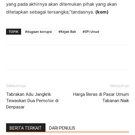
yang pada akhirnya akan ditemukan pihak yang akan
ditetapkan sebagai tersangka,”tandasnya.
(kom)
TOPIK
#dugaan korupsi
#Kejati Bali
#SPI Unud
Facebook
Twitter
Pinterest
Wh
Sebelumnya
Selanjutnya
Tabrakan Adu Jangkrik
Harga Beras di Pasar Umum
Tewaskan Dua Pemotor di
Tabanan Naik
Denpasar
BERITA TERKAIT
DARI PENULIS