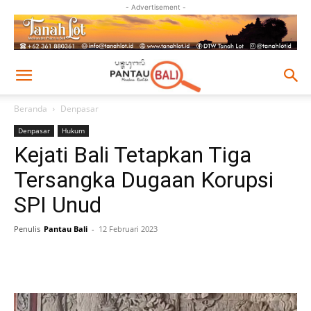
- Advertisement -
Beranda
Denpasar
Denpasar
Hukum
Kejati Bali Tetapkan Tiga
Tersangka Dugaan Korupsi
SPI Unud
Penulis
Pantau Bali
-
12 Februari 2023
Facebook
Twitter
Pinterest
Wh