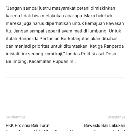
“Jangan sampai justru masyarakat petani dimiskinkan
karena tidak bisa melakukan apa-apa. Maka hak-hak
mereka juga harus diperhatikan untuk kemajuan kawasan
itu. Jangan sampai seperti ayam mati di lumbung. Untuk
itulah Ranperda Pertanian Berkelanjutan akan dibahas
dan menjadi prioritas untuk dituntaskan. Ketiga Ranperda
inisiatif ini sedang kami kaji,” tandas Politisi asal Desa
Belimbing, Kecamatan Pupuan ini.
Facebook
Twitter
Pinterest
Wh
Sebelumnya
Selanjutnya
PKK Provinsi Bali Turut
Bawaslu Bali Lakukan