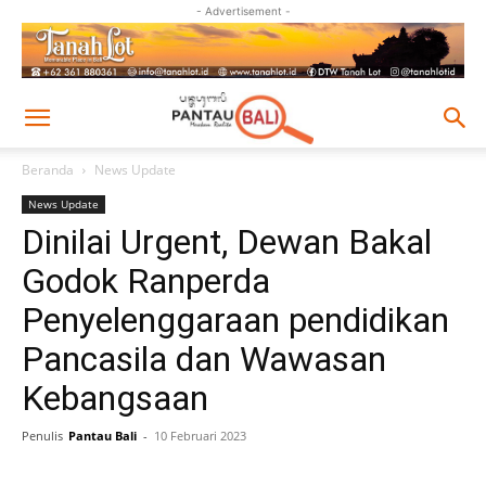
- Advertisement -
Beranda
News Update
News Update
Dinilai Urgent, Dewan Bakal
Godok Ranperda
Penyelenggaraan pendidikan
Pancasila dan Wawasan
Kebangsaan
Penulis
Pantau Bali
-
10 Februari 2023
Facebook
Twitter
Pinterest
Wh