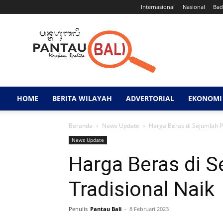
Internasional
Nasional
Bad
Pantau
Bali
HOME
BERITA WILAYAH
ADVERTORIAL
EKONOMI 
Beranda
News Update
Harga Beras di Sejumlah P
News Update
Harga Beras di S
Tradisional Naik
Penulis
Pantau Bali
-
8 Februari 2023