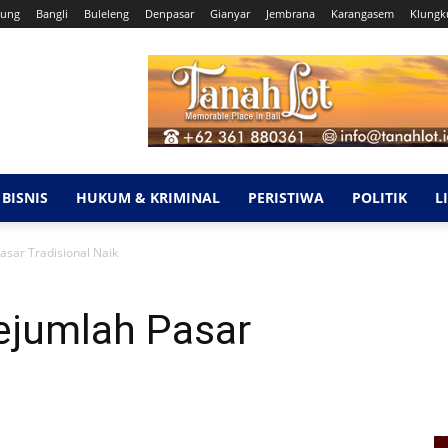
ung
Bangli
Buleleng
Denpasar
Gianyar
Jembrana
Karangasem
Klungk
BISNIS
HUKUM & KRIMINAL
PERISTIWA
POLITIK
L
asar Tradisional Naik
ejumlah Pasar