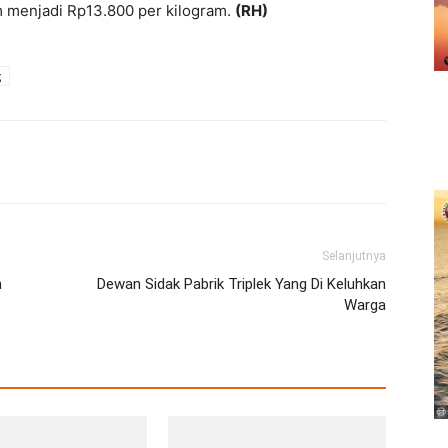
m menjadi Rp13.800 per kilogram.
(RH)
g
erest
WhatsApp
Telegram
Email
Selanjutnya
h
Dewan Sidak Pabrik Triplek Yang Di Keluhkan
Warga