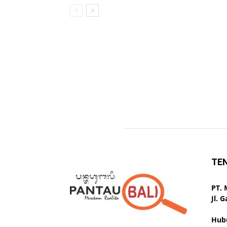
TE
PT.
Jl. 
Hub