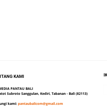
I
NTANG KAMI
 MEDIA PANTAU BALI
Gatot Subroto Sanggulan, Kediri, Tabanan - Bali (82113)
ungi kami:
pantaubalicom@gmail.com