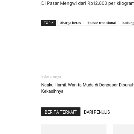
Di Pasar Mengwi dari Rp12.800 per kilogra
TOPIK
#harga beras
#pasar tradisional
badun
Facebook
Twitter
Pint
Sebelumnya
Ngaku Hamil, Wanita Muda di Denpasar Dibunu
Kekasihnya
BERITA TERKAIT
DARI PENULIS