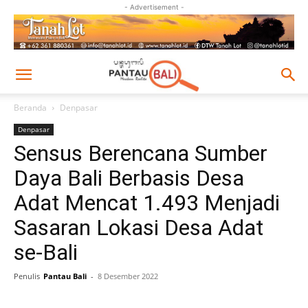
- Advertisement -
Beranda
Denpasar
Denpasar
Sensus Berencana Sumber
Daya Bali Berbasis Desa
Adat Mencat 1.493 Menjadi
Sasaran Lokasi Desa Adat
se-Bali
Penulis
Pantau Bali
-
8 Desember 2022
Facebook
Twitter
Pinterest
Wh