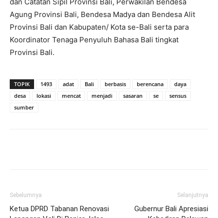
dan Catatan Sipil Provinsi Bali, Perwakilan Bendesa
Agung Provinsi Bali, Bendesa Madya dan Bendesa Alit
Provinsi Bali dan Kabupaten/ Kota se-Bali serta para
Koordinator Tenaga Penyuluh Bahasa Bali tingkat
Provinsi Bali.
TOPIK
1493
adat
Bali
berbasis
berencana
daya
desa
lokasi
mencat
menjadi
sasaran
se
sensus
sumber
Facebook
Twitter
Pinterest
Wh
Sebelumnya
Selanjutnya
Ketua DPRD Tabanan Renovasi
Gubernur Bali Apresiasi